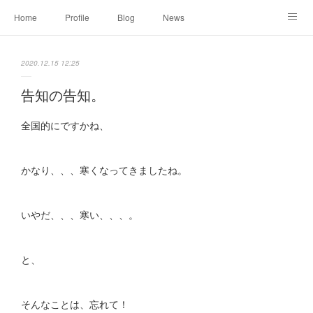
Home
Profile
Blog
News
Online Shopping
Instagram
Works
Link
2020.12.15 12:25
Contact
告知の告知。
全国的にですかね、
かなり、、、寒くなってきましたね。
いやだ、、、寒い、、、。
と、
そんなことは、忘れて！