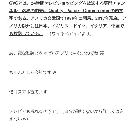
QVCとは、24時間テレビショッピングを放送する専門チャン
ネル。名称の由来は Quality、Value、Convenienceの頭文
字である。アメリカ合衆国で1986年に開局。2017年現在、ア
メリカ以外には日本、イギリス、ドイツ、イタリア、中国で
も放送している。
（ウィキペディアより）
あ、変な勧誘とかやばいアプリじゃないのでね 笑
ちゃんとした会社です w
僕はスマホ観てます
テレビでも観れるそうです（自分が観てないから詳しくは言
えない w）