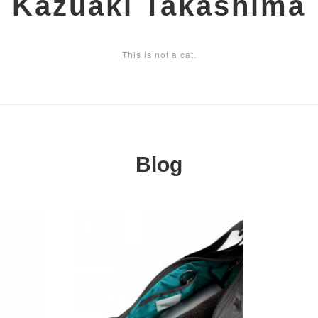
Kazuaki Takashima
This is not a cat.
Blog