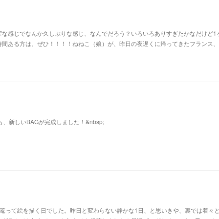
変な感じでなんか久しぶりな感じ、なんでだろう？いろいろありすぎたかなだけど1
時間ある方は、ぜひ！！！！ねねこ（娘）が、昨日の夜遅くに帰ってきたフランス、
も、新しいBAGが完成しました！&nbsp;
に篭って絵を描く日でした。昨日と変わらない静かな1日、と思いきや、裏では着々