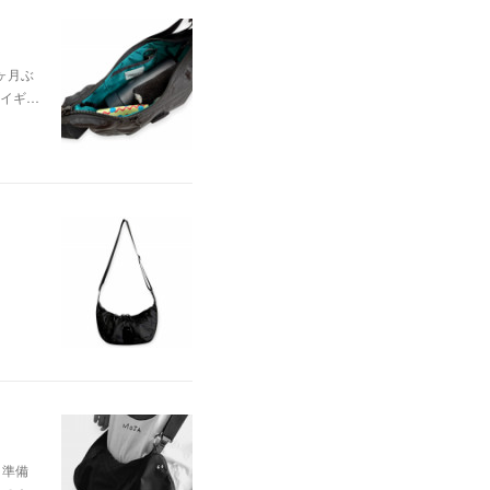
ヶ月ぶ
イギ…
と準備