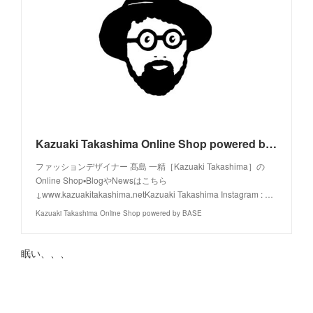
Kazuaki Takashima Online Shop powered by BASE
ファッションデザイナー 髙島 一精［Kazuaki Takashima］の
Online Shop▪️BlogやNewsはこちら
↓www.kazuakitakashima.netKazuaki Takashima Instagram : …
Kazuaki Takashima Online Shop powered by BASE
眠い、、、