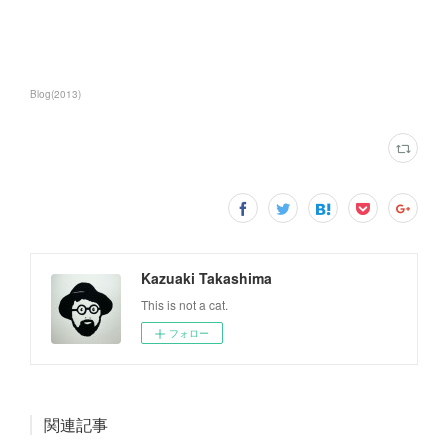
Blog
(
2013
)
Kazuaki Takashima
This is not a cat.
フォロー
関連記事