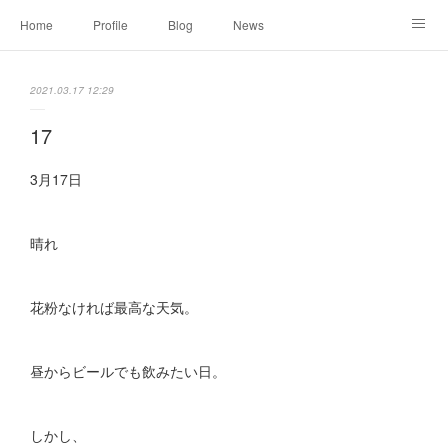
Home
Profile
Blog
News
Online Shopping
Instagram
Works
Link
2021.03.17 12:29
Contact
17
3月17日
晴れ
花粉なければ最高な天気。
昼からビールでも飲みたい日。
しかし、