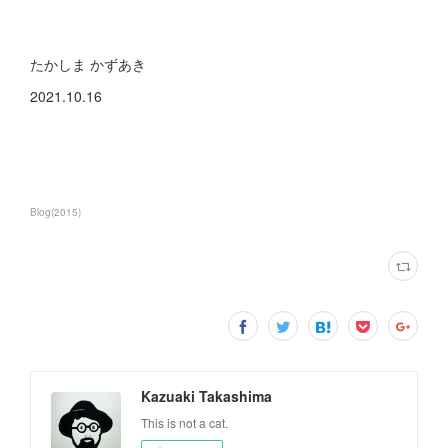
たかしま かずあき
2021.10.16
Blog
(
2015
)
Kazuaki Takashima
This is not a cat.