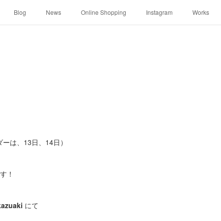
Blog
News
Online Shopping
Instagram
Works
ーは、13日、14日）
です！
kazuaki
にて