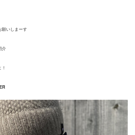
お願いしまーす
紹介
よ！
ER