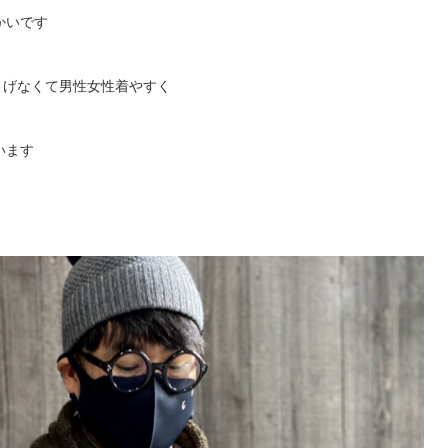
かいです
りげなくて男性女性着やすく
います