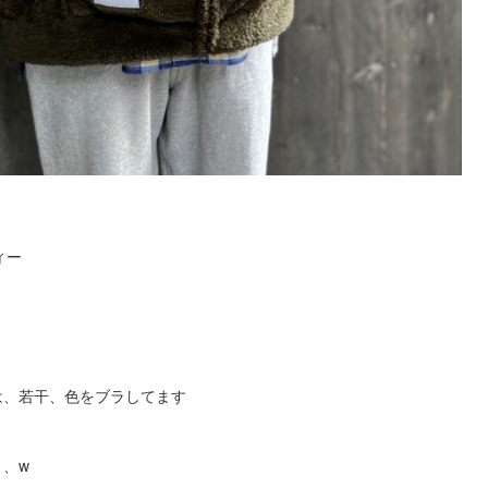
ィー
は、若干、色をブラしてます
、、w