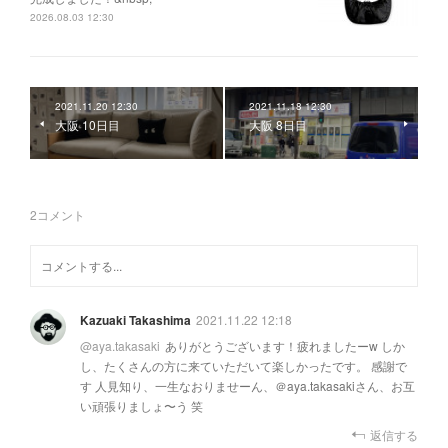
2026.08.03 12:30
2021.11.20 12:30
2021.11.18 12:30
大阪 10日目
大阪 8日目
2
コメント
Kazuaki Takashima
2021.11.22 12:18
@
aya.takasaki
ありがとうございます！疲れましたーw しか
し、たくさんの方に来ていただいて楽しかったです。 感謝で
す 人見知り、一生なおりませーん、＠aya.takasakiさん、お互
い頑張りましょ〜う 笑
返信する