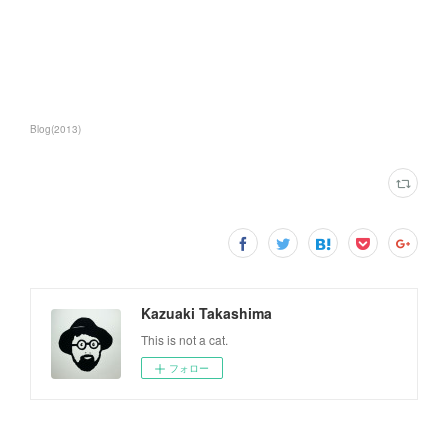
Blog
(
2013
)
Kazuaki Takashima
This is not a cat.
フォロー