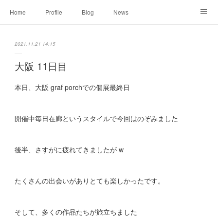
Home
Profile
Blog
News
Online Shopping
Instagram
Works
Link
2021.11.21 14:15
Contact
大阪 11日目
本日、大阪 graf porchでの個展最終日
開催中毎日在廊というスタイルで今回はのぞみました
後半、さすがに疲れてきましたが w
たくさんの出会いがありとても楽しかったです。
そして、多くの作品たちが旅立ちました