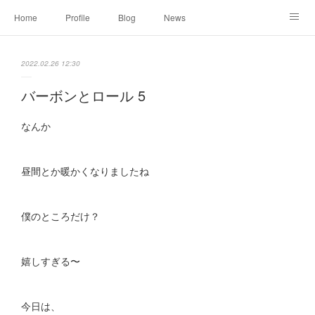
Home
Profile
Blog
News
Online Shopping
Instagram
Works
Link
2022.02.26 12:30
Contact
バーボンとロール 5
なんか
昼間とか暖かくなりましたね
僕のところだけ？
嬉しすぎる〜
今日は、