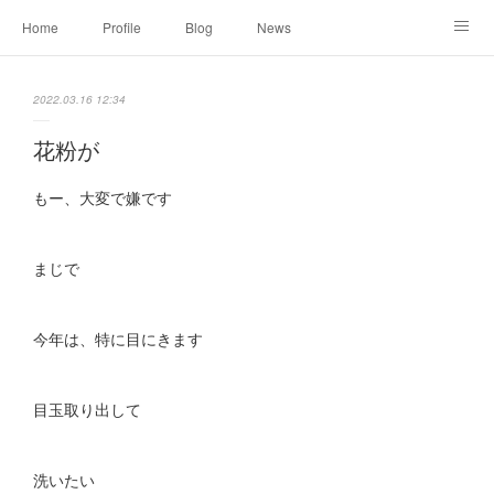
Home
Profile
Blog
News
Online Shopping
Instagram
Works
Link
2022.03.16 12:34
Contact
花粉が
もー、大変で嫌です
まじで
今年は、特に目にきます
目玉取り出して
洗いたい