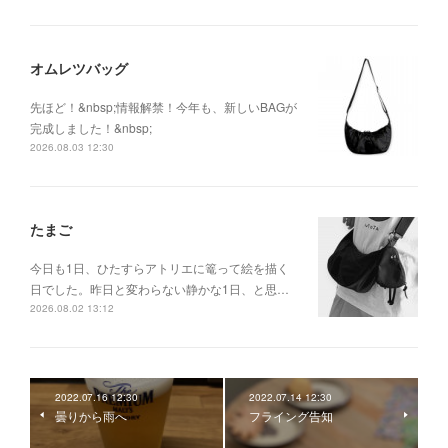
オムレツバッグ
先ほど！&nbsp;情報解禁！今年も、新しいBAGが
完成しました！&nbsp;
2026.08.03 12:30
たまご
今日も1日、ひたすらアトリエに篭って絵を描く
日でした。昨日と変わらない静かな1日、と思…
2026.08.02 13:12
2022.07.16 12:30
2022.07.14 12:30
曇りから雨へ
フライング告知