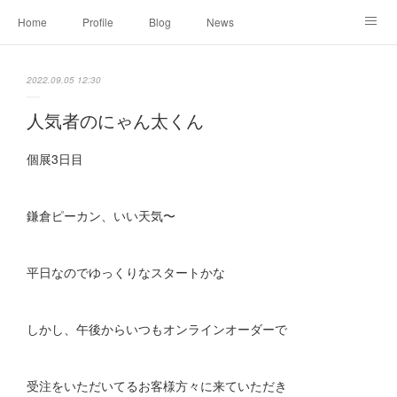
Home
Profile
Blog
News
Online Shopping
Instagram
Works
Link
2022.09.05 12:30
Contact
人気者のにゃん太くん
個展3日目
鎌倉ピーカン、いい天気〜
平日なのでゆっくりなスタートかな
しかし、午後からいつもオンラインオーダーで
受注をいただいてるお客様方々に来ていただき