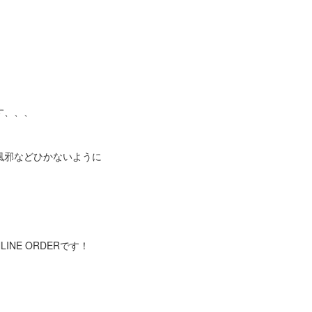
す、、、
風邪などひかないように
INE ORDERです！