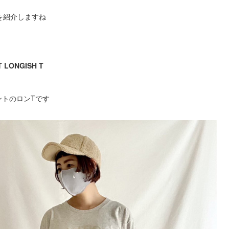
を紹介しますね
T LONGISH T
ントのロンTです