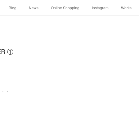
Blog
News
Online Shopping
Instagram
Works
ER ①
、、、