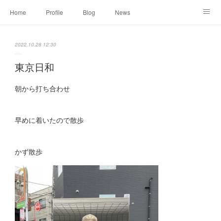
Home
Profile
Blog
News
Online Shopping
Instagram
Works
Link
2022.10.28 12:30
Contact
東京日和
朝から打ち合わせ
早めに着いたので散歩
かず散歩