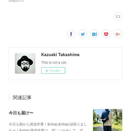
Blog
(
2015
)
Kazuaki Takashima
This is not a cat.
フォロー
関連記事
今日も届け〜
今日も朝から発送作業！&nbsp;&nbsp;頑張りまし
たー！&nbsp;発送作業は、楽しい〜そして、ず…