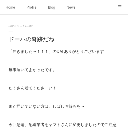
Home
Profile
Blog
News
Online Shopping
Instagram
Works
Link
2022.11.24 12:30
Contact
ドーハの奇跡だね
「届きました〜！！！」のDM ありがとうございます！
無事届いてよかったです。
たくさん着てくださーい！
まだ届いていない方は、しばしお待ちを〜
今回急遽、配送業者をヤマトさんに変更しましたのでご注意