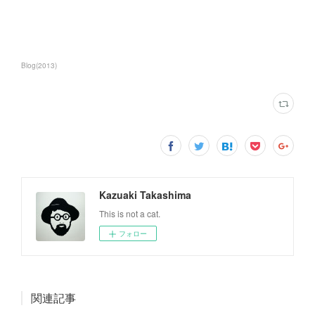
Blog
(
2013
)
Kazuaki Takashima
This is not a cat.
フォロー
関連記事