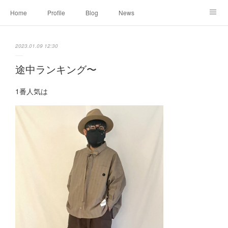
Home
Profile
Blog
News
Online Shopping
Instagram
Works
Link
2023.01.09 12:30
Contact
途中ランキング〜
1番人気は