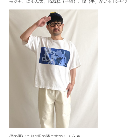
モジャ、にゃん太、ねねね（子猫）、僕（手）がいるTシャツ
僕の夏はこれ1択で過ごすでしょう w