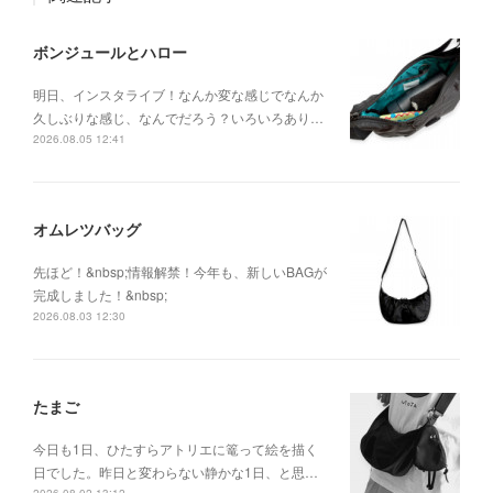
ボンジュールとハロー
明日、インスタライブ！なんか変な感じでなんか
久しぶりな感じ、なんでだろう？いろいろあり…
2026.08.05 12:41
オムレツバッグ
先ほど！&nbsp;情報解禁！今年も、新しいBAGが
完成しました！&nbsp;
2026.08.03 12:30
たまご
今日も1日、ひたすらアトリエに篭って絵を描く
日でした。昨日と変わらない静かな1日、と思…