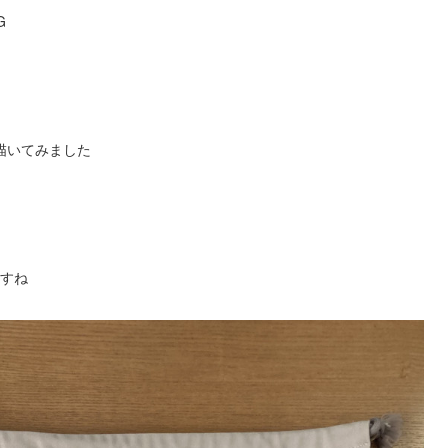
G
描いてみました
ますね