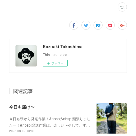
Kazuaki Takashima
This is not a cat.
フォロー
関連記事
今日も届け〜
今日も朝から発送作業！&nbsp;&nbsp;頑張りまし
たー！&nbsp;発送作業は、楽しい〜そして、ず…
2026.08.09 13:30