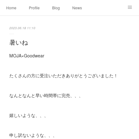
Home
Profile
Blog
News
Online Shopping
Instagram
Works
Link
2023.06.18 11:10
Contact
暑いね
MOJA×Goodwear
たくさんの方に受注いただきありがとうございました！
なんとなんと早い時間帯に完売、、、
嬉しいような、、、
申し訳ないような、、、