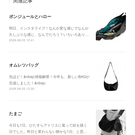
関連記事
ボンジュールとハロー
明日、インスタライブ！なんか変な感じでなんか
久しぶりな感じ、なんでだろう？いろいろあり…
2026.08.05 12:41
オムレツバッグ
先ほど！&nbsp;情報解禁！今年も、新しいBAGが
完成しました！&nbsp;
2026.08.03 12:30
たまご
今日も1日、ひたすらアトリエに篭って絵を描く
日でした。昨日と変わらない静かな1日、と思…