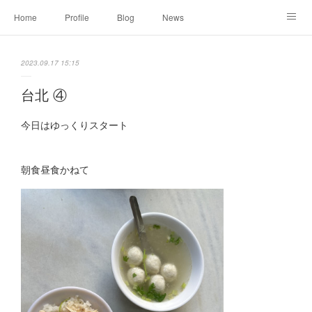
Home
Profile
Blog
News
Online Shopping
Instagram
Works
Link
2023.09.17 15:15
Contact
台北 ④
今日はゆっくりスタート
朝食昼食かねて