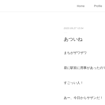
Home
Profile
2023.09.27 12:04
あついね
まちがザワザワ
昼に駅前に用事があったの
すごっい人！
あー、今日からサザンだ！