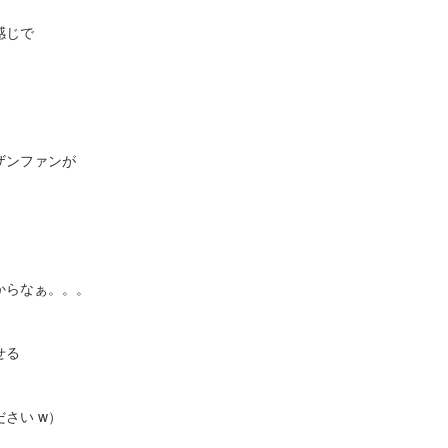
感じで
ザンファンが
からなぁ。。。
せる
さい w）