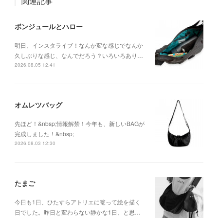
関連記事
ボンジュールとハロー
明日、インスタライブ！なんか変な感じでなんか
久しぶりな感じ、なんでだろう？いろいろあり…
2026.08.05 12:41
オムレツバッグ
先ほど！&nbsp;情報解禁！今年も、新しいBAGが
完成しました！&nbsp;
2026.08.03 12:30
たまご
今日も1日、ひたすらアトリエに篭って絵を描く
日でした。昨日と変わらない静かな1日、と思…