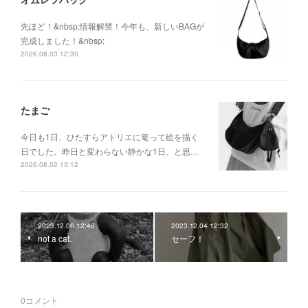
先ほど！&nbsp;情報解禁！今年も、新しいBAGが
完成しました！&nbsp;
2026.08.03 12:30
たまご
今日も1日、ひたすらアトリエに篭って絵を描く
日でした。昨日と変わらない静かな1日、と思…
2026.08.02 13:12
2023.12.06 12:46
2023.12.04 12:32
not a cat.
セーフ！
0
コメント