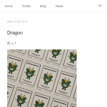
Home
Profile
Blog
News
Online Shopping
Instagram
Works
Link
2023.12.05 12:10
Contact
Dragon
わっ！