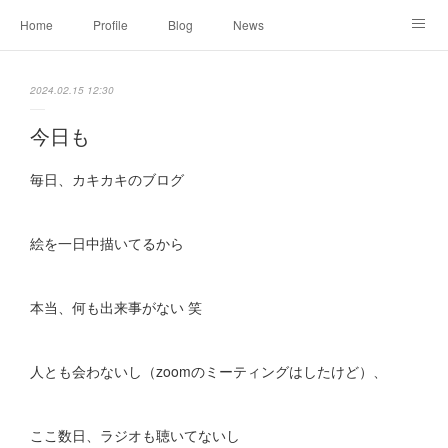
Home
Profile
Blog
News
Online Shopping
Instagram
Works
Link
2024.02.15 12:30
Contact
今日も
毎日、カキカキのブログ
絵を一日中描いてるから
本当、何も出来事がない 笑
人とも会わないし（zoomのミーティングはしたけど）、
ここ数日、ラジオも聴いてないし