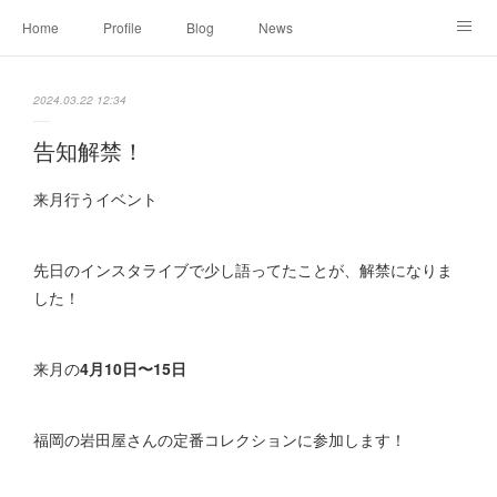
Home
Profile
Blog
News
Online Shopping
Instagram
Works
Link
2024.03.22 12:34
Contact
告知解禁！
来月行うイベント
先日のインスタライブで少し語ってたことが、解禁になりま
した！
来月の
4月10日〜15日
福岡の岩田屋さんの定番コレクションに参加します！