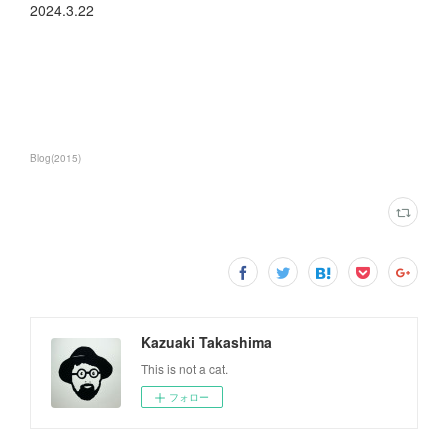
2024.3.22
Blog
(
2015
)
Kazuaki Takashima
This is not a cat.
フォロー