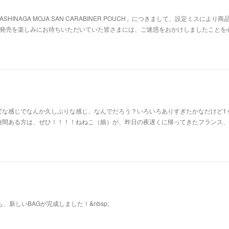
SHINAGA MOJA SAN CARABINER POUCH」につきまして、設定ミスにより商
た。発売を楽しみにお待ちいただいていた皆さまには、ご迷惑をおかけしましたことを
変な感じでなんか久しぶりな感じ、なんでだろう？いろいろありすぎたかなだけど1
時間ある方は、ぜひ！！！！ねねこ（娘）が、昨日の夜遅くに帰ってきたフランス、
も、新しいBAGが完成しました！&nbsp;