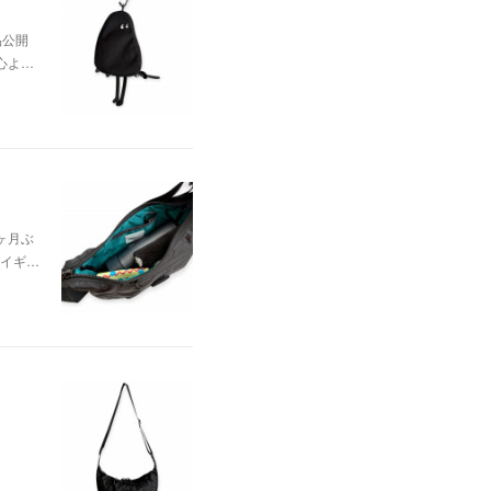
品公開
心よ…
ヶ月ぶ
イギ…