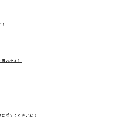
す！
ょっと遅れます）
）
びに着てくださいね！