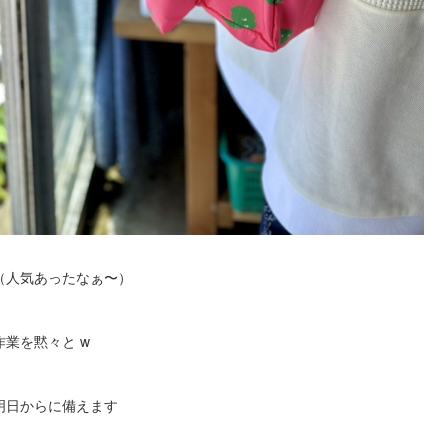
（人気あったなぁ〜）
業を黙々と w
明日からに備えます