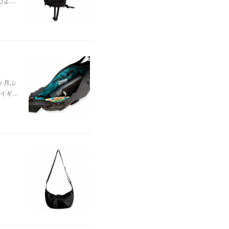
心よ…
ヶ月ぶ
イギ…