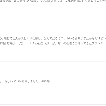
た。発売を楽しみにお待ちいただいていた皆さまには、ご迷惑をおかけしましたことを
変な感じでなんか久しぶりな感じ、なんでだろう？いろいろありすぎたかなだけど1
時間ある方は、ぜひ！！！！ねねこ（娘）が、昨日の夜遅くに帰ってきたフランス、
も、新しいBAGが完成しました！&nbsp;