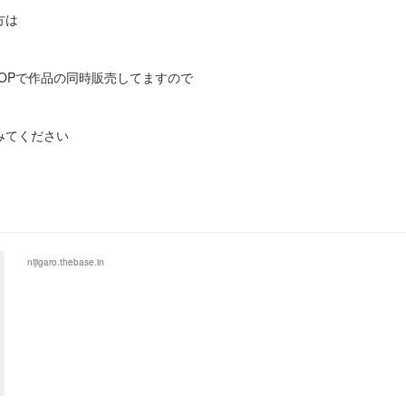
方は
SHOPで作品の同時販売してますので
みてください
nijigaro.thebase.in