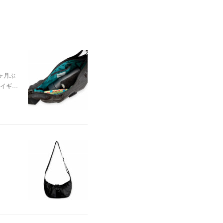
ヶ月ぶ
イギ…