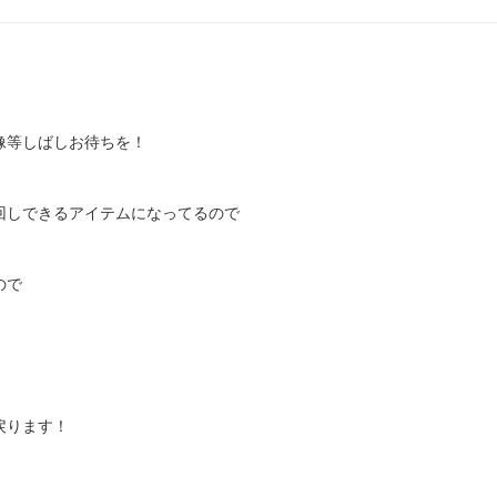
像等しばしお待ちを！
回しできるアイテムになってるので
ので
戻ります！