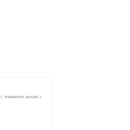
＠takashima_kazuaki と