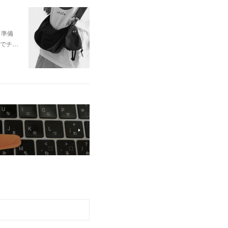
と準備
 でチ…