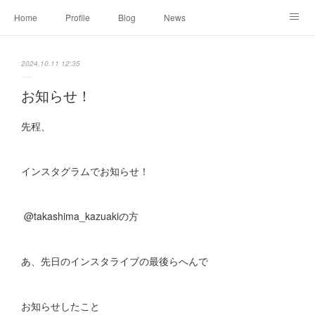
Home
Profile
Blog
News
Online Shopping
Instagram
Works
Link
2024.10.11 12:35
Contact
お知らせ！
先程、
インスタグラムでお知らせ！
@takashima_kazuakiの方
あ、先日のインスタライブの最後らへんで
お知らせしたこと