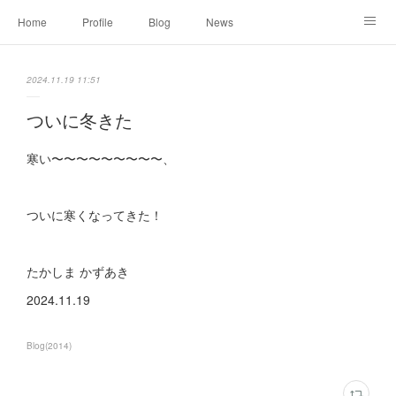
Home
Profile
Blog
News
Online Shopping
Instagram
Works
Link
2024.11.19 11:51
Contact
ついに冬きた
寒い〜〜〜〜〜〜〜〜〜、
ついに寒くなってきた！
たかしま かずあき
2024.11.19
Blog
(
2014
)