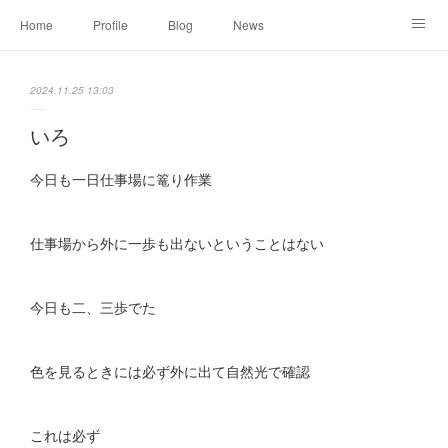
Home
Profile
Blog
News
Online Shopping
Instagram
Works
Link
2024.11.25 13:03
Contact
いろ
今日も一日仕事場に篭り作業
仕事場から外に一歩も出ないということはない
今日も二、三歩でた
色を見るときには必ず外に出て自然光で確認
これは必ず