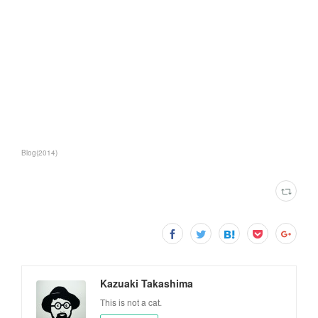
Blog
(
2014
)
Kazuaki Takashima
This is not a cat.