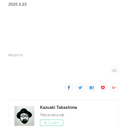
2025.3.23
Blog
(
2015
)
Kazuaki Takashima
This is not a cat.
フォロー