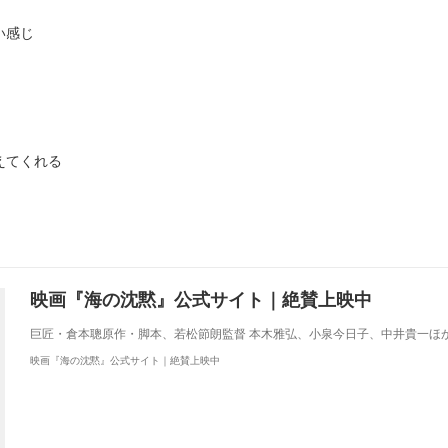
い感じ
えてくれる
映画『海の沈黙』公式サイト｜絶賛上映中
巨匠・倉本聰原作・脚本、若松節朗監督 本木雅弘、小泉今日子、中井貴一ほ
映画『海の沈黙』公式サイト｜絶賛上映中