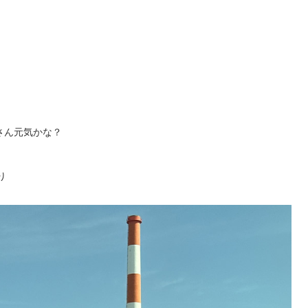
！
さん元気かな？
り