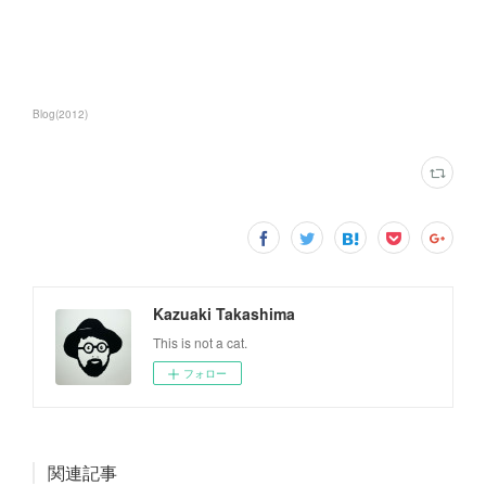
Blog
(
2012
)
Kazuaki Takashima
This is not a cat.
フォロー
関連記事