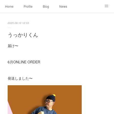
Home
Profile
Blog
News
Online Shopping
Instagram
Works
Link
2025.08.10 12:33
Contact
うっかりくん
届け〜
6月ONLINE ORDER
発送しました〜