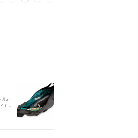
ヶ月ぶ
イギ…