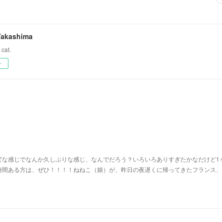
Takashima
 cat.
ー
変な感じでなんか久しぶりな感じ、なんでだろう？いろいろありすぎたかなだけど1
時間ある方は、ぜひ！！！！ねねこ（娘）が、昨日の夜遅くに帰ってきたフランス、