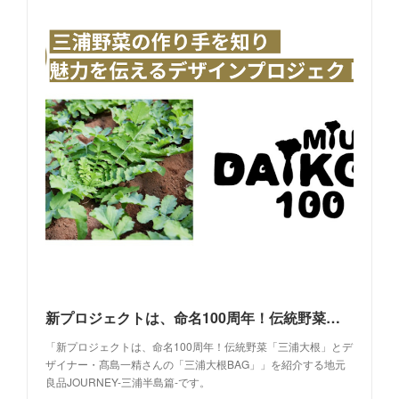
新プロジェクトは、命名100周年！伝統野菜「三浦大根」とデザイナー・髙島一精さんの「三浦大根BAG」｜地元良品JOURNEY-三浦半島篇-
「新プロジェクトは、命名100周年！伝統野菜「三浦大根」とデ
ザイナー・髙島一精さんの「三浦大根BAG」」を紹介する地元
良品JOURNEY-三浦半島篇-です。