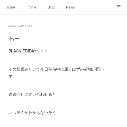
Home
Profile
Blog
News
Online Shopping
Instagram
Works
Link
2025.11.29 11:53
Contact
わー
BLACK FRIDAY？？？
その影響みたいで今日午前中に届くはずの荷物が届か
ず、、、
運送会社に問い合わせると
いつ届くかわからないそう、、、