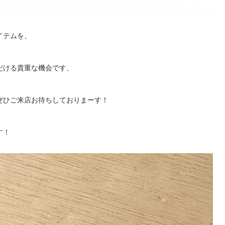
イテムを、
だける貴重な機会です、
ぜひご来店お待ちしておりまーす！
す！