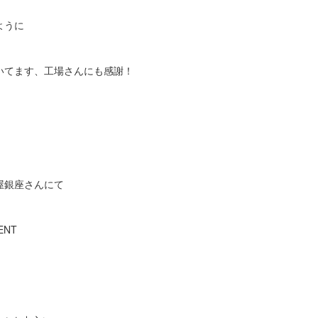
ように
いてます、工場さんにも感謝！
！
屋銀座さんにて
ENT