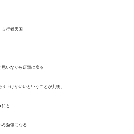
、歩行者天国
て思いながら店頭に戻る
売り上げがいいということが判明、
うにと
いろ勉強になる