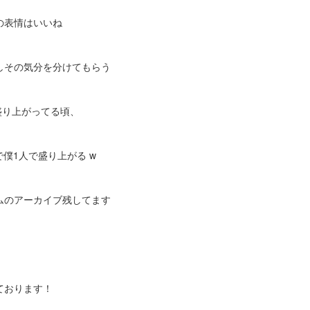
の表情はいいね
しその気分を分けてもらう
盛り上がってる頃、
で僕1人で盛り上がる w
ムのアーカイブ残してます
ております！