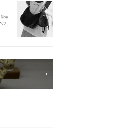
と準備
 でチ…