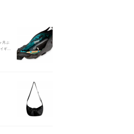
ヶ月ぶ
イギ…