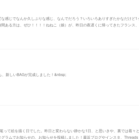
変な感じでなんか久しぶりな感じ、なんでだろう？いろいろありすぎたかなだけど1
時間ある方は、ぜひ！！！！ねねこ（娘）が、昨日の夜遅くに帰ってきたフランス、
も、新しいBAGが完成しました！&nbsp;
に篭って絵を描く日でした。昨日と変わらない静かな1日、と思いきや、裏では着々
グラムでお知らせの、お知らせを投稿しました！最近ブログやインスタ、Threads