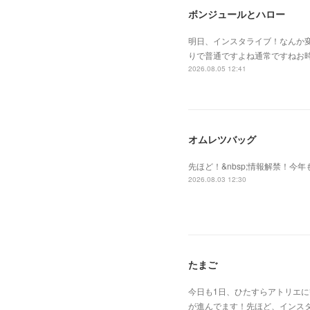
ボンジュールとハロー
明日、インスタライブ！なんか
りで普通ですよね通常ですねお
2026.08.05 12:41
オムレツバッグ
先ほど！&nbsp;情報解禁！今年
2026.08.03 12:30
たまご
今日も1日、ひたすらアトリエ
が進んでます！先ほど、インスタ