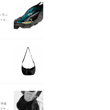
ヶ月ぶ
イギ…
と準備
 でチ…