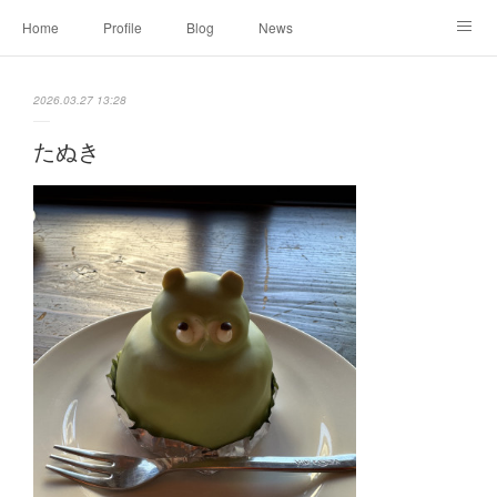
Home
Profile
Blog
News
Online Shopping
Instagram
Works
Link
2026.03.27 13:28
Contact
たぬき