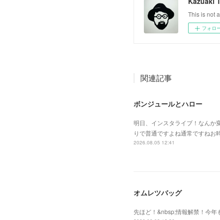
Kazuaki 
This is not a
フォロ
関連記事
ボンジュールとハロー
明日、インスタライブ！なんか
りで普通ですよね通常ですねお
2026.08.05 12:41
オムレツバッグ
先ほど！&nbsp;情報解禁！今年