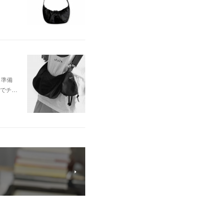
と準備
 でチ…