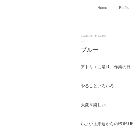
Home
Profile
2026.06.16 13:02
ブルー
アトリエに篭り、作業の日
やることいろいろ
大変＆楽しい
いよいよ来週からのPOP-U