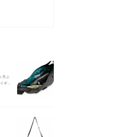
ヶ月ぶ
イギ…