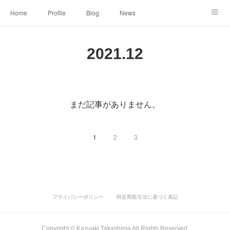
Home
Profile
Blog
News
Online Shopping
Instagram
Works
Link
2021
.
12
Contact
まだ記事がありません。
1
2
3
プライバシーポリシー
特定商取引法に基づく表記
Copyright ©︎ Kazuaki Takashima All Rights Reserved.