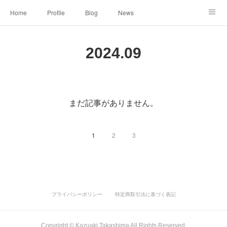
Home
Profile
Blog
News
Online Shopping
Instagram
Works
Link
2024
.
09
Contact
まだ記事がありません。
1
2
3
プライバシーポリシー
特定商取引法に基づく表記
Copyright ©︎ Kazuaki Takashima All Rights Reserved.