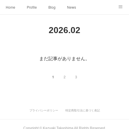
Home
Profile
Blog
News
Online Shopping
Instagram
Works
Link
2026
.
02
Contact
まだ記事がありません。
1
2
3
プライバシーポリシー
特定商取引法に基づく表記
Copyright ©︎ Kazuaki Takashima All Rights Reserved.