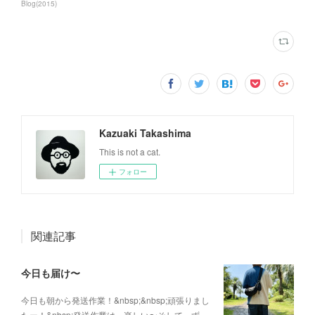
Blog
(
2015
)
Kazuaki Takashima
This is not a cat.
フォロー
関連記事
今日も届け〜
今日も朝から発送作業！&nbsp;&nbsp;頑張りまし
たー！&nbsp;発送作業は、楽しい〜そして、ず…